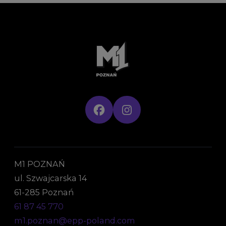
M1 POZNAŃ
ul. Szwajcarska 14
61-285 Poznań
61 87 45 770
m1.poznan@epp-poland.com