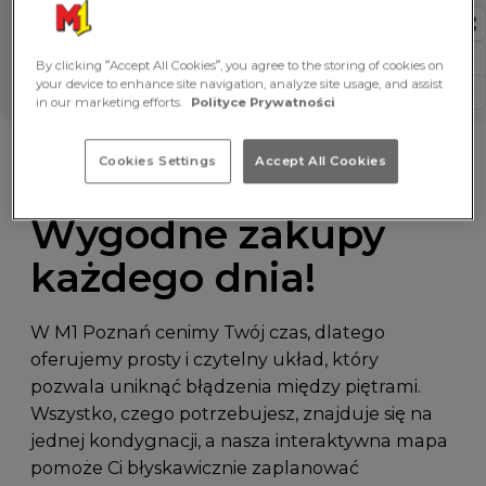
By clicking “Accept All Cookies”, you agree to the storing of cookies on
your device to enhance site navigation, analyze site usage, and assist
in our marketing efforts.
Polityce Prywatności
Cookies Settings
Accept All Cookies
Wygodne zakupy
każdego dnia!
W M1 Poznań cenimy Twój czas, dlatego
oferujemy prosty i czytelny układ, który
pozwala uniknąć błądzenia między piętrami.
Wszystko, czego potrzebujesz, znajduje się na
jednej kondygnacji, a nasza interaktywna mapa
pomoże Ci błyskawicznie zaplanować