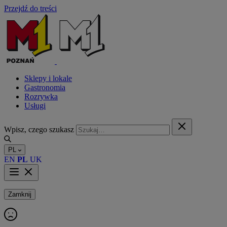
Przejdź do treści
Sklepy i lokale
Gastronomia
Rozrywka
Usługi
Wpisz, czego szukasz
PL
EN
PL
UK
Zamknij