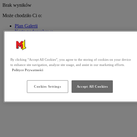
Brak wyników
Może chodziło Ci o:
Plan Galerii
Karta podarunkowa
Promocje
Godziny otwarcia
Kontakt
By clicking “Accept All Cookies”, you agree to the storing of cookies on your device
to enhance site navigation, analyze site usage, and assist in our marketing efforts.
Polityce Prywatności
Cookies Settings
Accept All Cookies