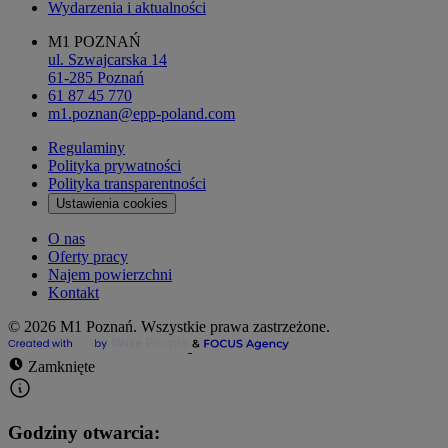
Wydarzenia i aktualności
M1 POZNAŃ
ul. Szwajcarska 14
61-285 Poznań
61 87 45 770
m1.poznan@epp-poland.com
Regulaminy
Polityka prywatności
Polityka transparentności
Ustawienia cookies
O nas
Oferty pracy
Najem powierzchni
Kontakt
© 2026 M1 Poznań. Wszystkie prawa zastrzeżone.
Zamknięte
Godziny otwarcia: