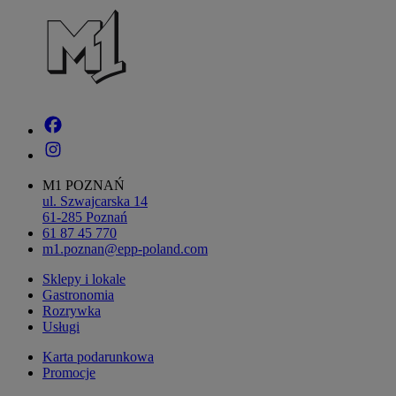
M1 POZNAŃ
ul. Szwajcarska 14
61-285 Poznań
61 87 45 770
m1.poznan@epp-poland.com
Sklepy i lokale
Gastronomia
Rozrywka
Usługi
Karta podarunkowa
Promocje