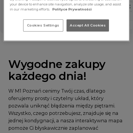
your device to enhance site navigation, analyze site usage, and assist
in our marketing efforts.
Polityce Prywatności
Cookies Settings
Accept All Cookies
Wygodne zakupy
każdego dnia!
W M1 Poznań cenimy Twój czas, dlatego
oferujemy prosty i czytelny układ, który
pozwala uniknąć błądzenia między piętrami.
Wszystko, czego potrzebujesz, znajduje się na
jednej kondygnacji, a nasza interaktywna mapa
pomoże Ci błyskawicznie zaplanować