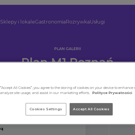
Sklepy i lokale
Gastronomia
Rozrywka
Usługi
PLAN GALERII
Plan M1 Poznań
“Accept All Cookies”, you agree to the storing of cookies on your device to enhance s
 analyze site usage, and assist in our marketing efforts.
Polityce Prywatności
Cookies Settings
Accept All Cookies