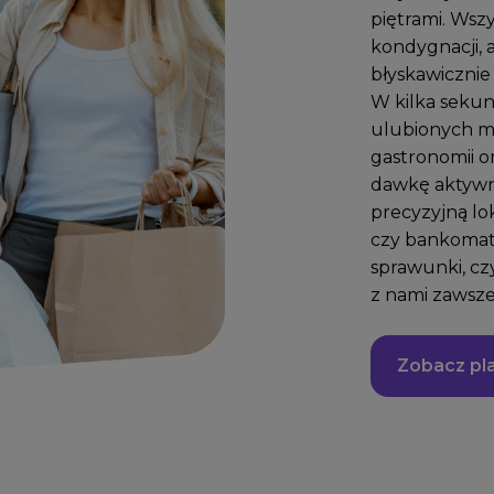
piętrami. Wszy
kondygnacji, 
błyskawicznie
W kilka sekun
ulubionych ma
gastronomii or
dawkę aktywne
precyzyjną lo
czy bankomató
sprawunki, cz
z nami zawsze
Zobacz pl