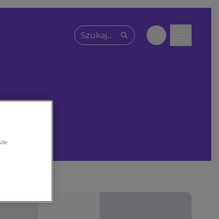
PL
Wpisz, czego szukasz
ite