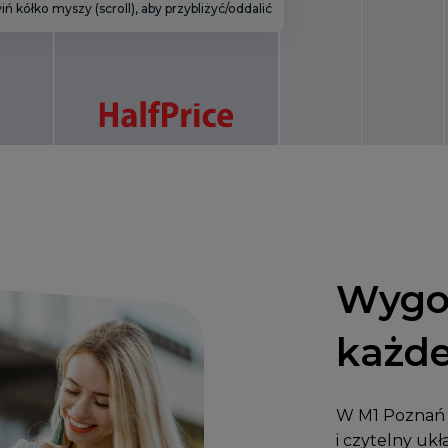
Wygo
każde
W M1 Poznań c
i czytelny uk