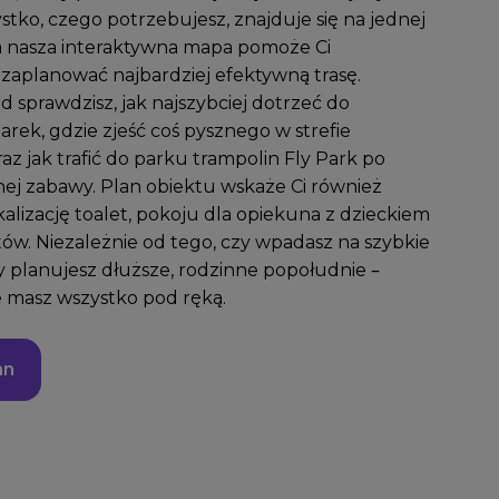
stko, czego potrzebujesz, znajduje się na jednej
a nasza interaktywna mapa pomoże Ci
 zaplanować najbardziej efektywną trasę.
d sprawdzisz, jak najszybciej dotrzeć do
rek, gdzie zjeść coś pysznego w strefie
az jak trafić do parku trampolin Fly Park po
j zabawy. Plan obiektu wskaże Ci również
kalizację toalet, pokoju dla opiekuna z dzieckiem
w. Niezależnie od tego, czy wpadasz na szybkie
y planujesz dłuższe, rodzinne popołudnie –
 masz wszystko pod ręką.
an