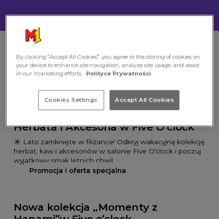
Powrót do listy marek
By clicking “Accept All Cookies”, you agree to the storing of cookies on
your device to enhance site navigation, analyze site usage, and assist
in our marketing efforts.
Polityce Prywatności
Promocja i oferta specjalna
Cookies Settings
Accept All Cookies
Oferta dostępna – 01.07.2026 – 01.09.2026
Herbata i Akcesoria w Five O’clock
☀️ Lato zamknięte w filiżance! Odkryj wakacyjną kolekcję
herbat, kaw i akcesoriów w salonie Five O’clock i poczuj
wyjątkowy smak letnich chwil.
Promocja i oferta specjalna
Nowa kolekcja „Momenty z
Hanami”w Five o’clock