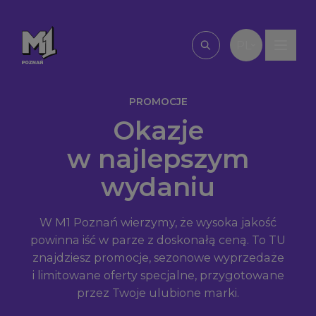
Przejdź do treści
PL
Wpisz, czego szu
PROMOCJE
Okazje
w najlepszym
wydaniu
W M1 Poznań wierzymy, że wysoka jakość
powinna iść w parze z doskonałą ceną. To TU
znajdziesz promocje, sezonowe wyprzedaże
i limitowane oferty specjalne, przygotowane
przez Twoje ulubione marki.