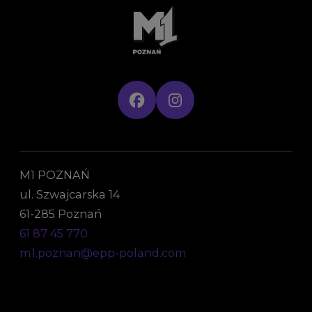
M1 POZNAŃ
ul. Szwajcarska 14
61-285 Poznań
61 87 45 770
m1.poznan@epp-poland.com