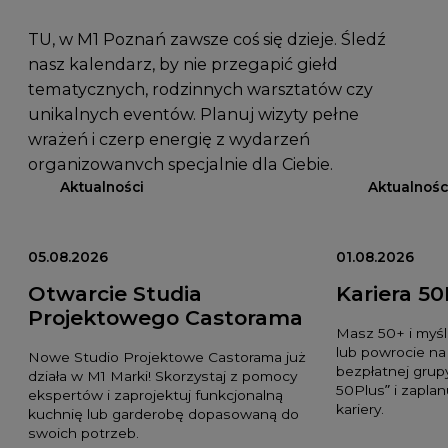
TU, w M1 Poznań zawsze coś się dzieje. Śledź
nasz kalendarz, by nie przegapić giełd
tematycznych, rodzinnych warsztatów czy
unikalnych eventów. Planuj wizyty pełne
wrażeń i czerp energię z wydarzeń
organizowanych specjalnie dla Ciebie.
Aktualności
Aktualnośc
05.08.2026
01.08.2026
Otwarcie Studia
Kariera 50
Projektowego Castorama
Masz 50+ i myśl
lub powrocie na
Nowe Studio Projektowe Castorama już
bezpłatnej grupy
działa w M1 Marki! Skorzystaj z pomocy
50Plus” i zaplan
ekspertów i zaprojektuj funkcjonalną
kariery.
kuchnię lub garderobę dopasowaną do
swoich potrzeb.