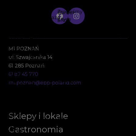
M1 POZNAŃ
ul. Szwajcarska 14
61-285 Poznań
61 87 45 770
m1.poznan@epp-poland.com
Sklepy i lokale
Gastronomia