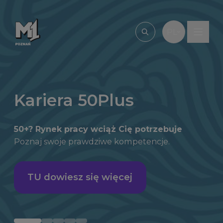
Przejdź do treści
PL
Wpisz, czego szu
Kariera 50Plus
50+? Rynek pracy wciąż Cię potrzebuje
Poznaj swoje
prawdziwe kompetencje.
TU dowiesz się więcej