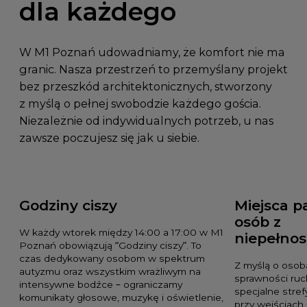
dla każdego
W M1 Poznań udowadniamy, że komfort nie ma
granic. Nasza przestrzeń to przemyślany projekt
bez przeszkód architektonicznych, stworzony
z myślą o pełnej swobodzie każdego gościa.
Niezależnie od indywidualnych potrzeb, u nas
zawsze poczujesz się jak u siebie.
Godziny ciszy
Miejsca p
osób z
W każdy wtorek między 14:00 a 17:00 w M1
niepełno
Poznań obowiązują “Godziny ciszy”. To
czas dedykowany osobom w spektrum
Z myślą o osob
autyzmu oraz wszystkim wrażliwym na
sprawności ruc
intensywne bodźce – ograniczamy
specjalne stre
komunikaty głosowe, muzykę i oświetlenie,
przy wejściach 