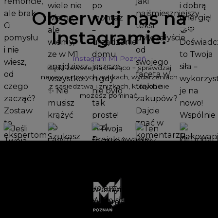
Obserwuj nas na
Instagramie!
Instagram M1 Poznań
Bądź zawsze na bieżąco – sprawdzaj
newsy o nowych markach, wydarzeniach
z sąsiedztwa i zniżkach, których nie
możesz pominąć.